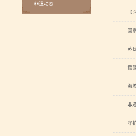
非遗动态
【
国
苏
援
海
非
守