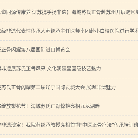
医道同源传康养 辽苏携手扬非遗】海城苏氏正骨赴苏州开展跨区
家级非遗代表性传承人苏继承主任医师率团赴小白楼医院进行学
氏正骨闪耀第八届国际进口博览会
疆非遗展苏氏正骨风采 文化润疆显国级技艺魅力
城苏氏正骨闪耀第二届辽宁国际友城大会 展现非遗魅力
遗绽放梨花节！海城苏氏正骨惊艳亮相九龙湖畔
护非遗瑰宝！我院苏继承教授亮相首期“中医正骨疗法”传承培训