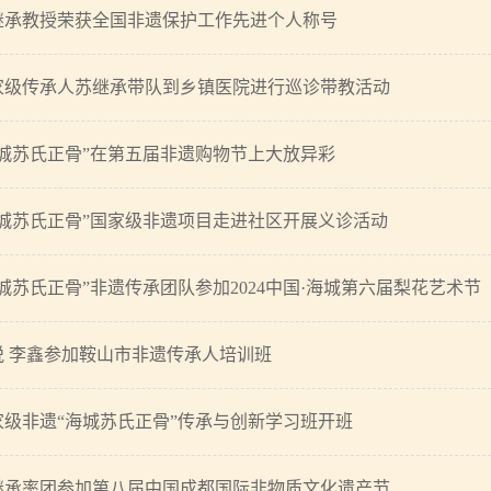
继承教授荣获全国非遗保护工作先进个人称号
家级传承人苏继承带队到乡镇医院进行巡诊带教活动
海城苏氏正骨”在第五届非遗购物节上大放异彩
海城苏氏正骨”国家级非遗项目走进社区开展义诊活动
海城苏氏正骨”非遗传承团队参加2024中国·海城第六届梨花艺术节
悦 李鑫参加鞍山市非遗传承人培训班
家级非遗“海城苏氏正骨”传承与创新学习班开班
继承率团参加第八届中国成都国际非物质文化遗产节