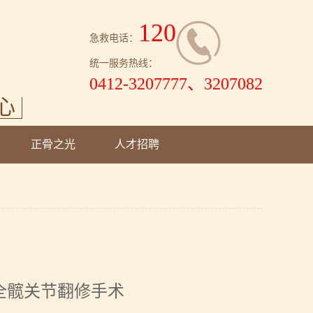
120
急救电话：
统一服务热线：
0412-3207777、3207082
心
正骨之光
人才招聘
全髋关节翻修手术