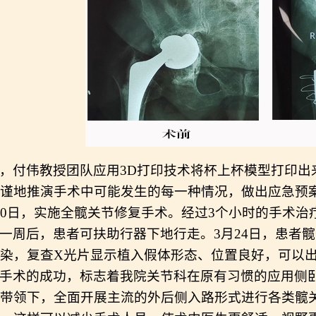
，
付伟教授团队应用
3D打印技术将杯上杯模型打印出来
谨地推演手术中可能发生的每一种情况，做出应急预
10日，实施
全髋关节修复手术。
经过
3个小时的手术治
一周后，患者可扶助行器下地行走。
3月24日，患者
染，复查X光片显示植入假体形态、位置良好，
可以
手术的成功，标志着我院关节科在原有习惯的应用侧
带领下，全面开展主流的外后侧入路形式进行各类髋