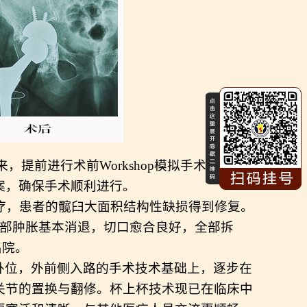
，提前进行术前Workshop模拟手术过程，
案，确保手术顺利进行。
疗，患者的
髋臼
大面积结构性
缺损
得到修复。
髋部肿胀基本消退，切口愈合良好，全部拆
出院。
卧位，外前侧入路的手术技术基础上，逐步在
关节的置换与翻修。
杯上杯
技术现已在临床中