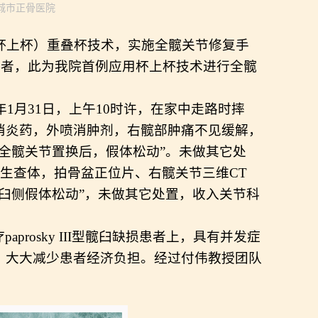
源:海城市正骨医院
up（杯上杯）重叠杯技术，
实施全髋关节修复手
）患者，
此为我院
首例
应用杯上杯技术进行全髋
3年1月31日
，
上午
10时许，在家中走路时摔
消炎药，外喷消肿剂，右髋部肿痛不见缓解，
工全髋关节置换后，假体松动”。未做其它处
生查体，拍骨盆正位片、右髋关节三维
CT
臼侧假体松动”，未做其它处置，收
入关节科
疗
paprosky III
型髋臼缺损患者上，具有并发症
，大大减少患者经济负担。经过
付伟教授团队