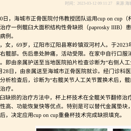
时间：2023-03-12 09:11:27 来
10日，海城市正骨医院付伟教授团队
运用
cup on c
治疗一例髋臼
大面积结构性骨
缺损（
paprosky IIIB
病例。
，女，
69岁，辽阳市辽阳县寒岭镇双河村人。
于
202
右髋部。伤后患处肿痛，活动受限
。
在家中自行口服
。即由亲属护送至当地医院拍片检查诊断为
“右侧人
月28日，
由亲属送至
海城市正骨医院
就诊
。
经门诊科医
分析检查后，诊断为“右髋关节人工关节置换术后，髋
治疗。
臼缺损
的治疗方法中，杯上杯技术在全髋关节翻修治
性高、功能恢复快等优点。特别是可以替代金属垫块
后，决定应用
cup on cup重叠杯技术
完成缺损填充。