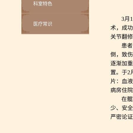
科室特色
3月
医疗常识
术，
成功
关节翻修
患者
倒，致伤
逐渐加重
置。
于
2
片：血液
病房住
院
在
髋
少、安全
严密论证