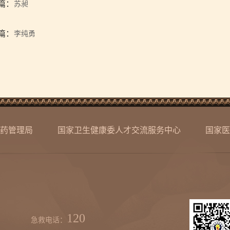
篇：
苏昶
篇：
李纯勇
药管理局
国家卫生健康委人才交流服务中心
国家医
120
急救电话：