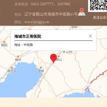
0412-3207777、3207082
咨询电话：
辽宁省鞍山市海城市中街路41号
地址：
关注公众
www.hczgyy.cn
网址：